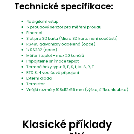
Technické specifikace:
4x digitální vstup
1x proudový senzor pro měření proudu
Ethernet
Slot pro SD kartu (Micro SD karta není součástí)
RS485 galvanicky oddělená (opce)
1x RS232 (opce)
Měření teplot - max 20 kanálů
Připojitelné snímače teplot
Termočlánky typu: B, E, K, L, M, S, R, T
RTD 3, 4 vodičové připojení
Externí dioda
Termistor
Vnější rozměry 108x112x56 mm (výška, šířka, hloubka)
Klasické příklady