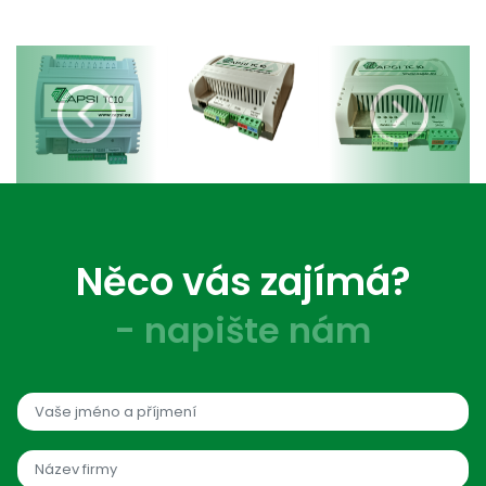
Previous
Next
Něco vás zajímá?
- napište nám