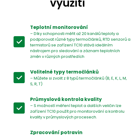
využití
Teplotní monitorování
– Díky schopnosti měřit až 20 kanálů teploty a
podporovat různé typy termočlánků, RTD senzorů a
termistorů se zařízení TC10 stává ideálním
nástrojem pro sledování a záznam teplotních
změn v různých prostředích
Volitelné typy termočlánků
– Můžete si zvolit z 8 typů termočlánků (B, E, K, L, M,
S, R, T)
Průmyslová kontrola kvality
– S možností měření teplot a dalších veličin lze
zařízení TC10 použít pro monitorování a kontrolu
kvality v průmyslových procesech.
Zpracování potravin