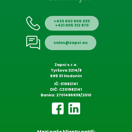
+420 602 845 033
+421 905 312 870
sales@zapsi.eu
Zapsi s.r.o.
Tyršova 3214/8
695 01 Hodonín
IČ:
01982141
DIČ:
CZ01982141
Banka:
2701486938/2010
Mezi naše klienty patří: