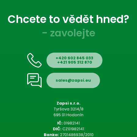
Chcete to vědět hned?
- zavolejte
+420 602 845 033
+421 905 312 870
sales@zapsi.eu
Zapsi s.r.o.
Tyršova 3214/8
695 01 Hodonín
IČ:
01982141
DIČ:
CZ01982141
Banka:
2701486938/2010